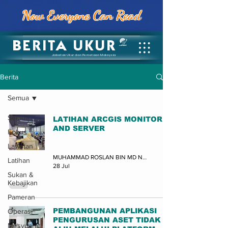
Now Everyone Can Read
BERITA UKUR
Jabatan Ukur dan Pemetaan Malaysia
Berita
Semua
Semua
LATIHAN ARCGIS MONITOR
AND SERVER
Fokus
Latihan
Lawatan
MUHAMMAD ROSLAN BIN MD NOR (JUPEM-BPDGN)
Latihan
28 Jul
Sukan &
Kebajikan
Pameran
PEMBANGUNAN APLIKASI
Operasi
PENGURUSAN ASET TIDAK
Mesyuarat