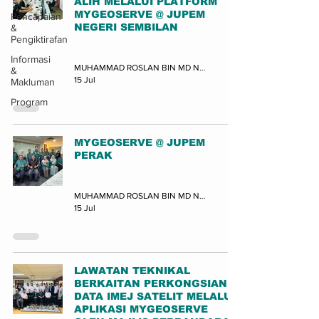
ALIH MELALUI PLATFORM
MYGEOSERVE @ JUPEM
Pencapaian
NEGERI SEMBILAN
&
Pengiktirafan
Latihan
Informasi
MUHAMMAD ROSLAN BIN MD NOR (JUPEM-BPDGN)
&
15 Jul
Makluman
Program
MYGEOSERVE @ JUPEM
PERAK
Program
MUHAMMAD ROSLAN BIN MD NOR (JUPEM-BPDGN)
15 Jul
LAWATAN TEKNIKAL
BERKAITAN PERKONGSIAN
DATA IMEJ SATELIT MELALUI
APLIKASI MYGEOSERVE