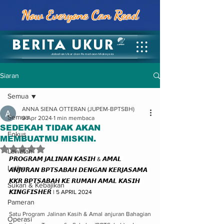
Now Everyone Can Read
BERITA UKUR
Jabatan Ukur dan Pemetaan Malaysia
Siaran
Semua
ANNA SIENA OTTERAN (JUPEM-BPTSBH)
Semua
9 Apr 2024
1 min membaca
SEDEKAH TIDAK AKAN
Fokus
MEMBUATMU MISKIN.
Dinilai NaN daripada 5 bintang.
Lawatan
𝙋𝙍𝙊𝙂𝙍𝘼𝙈 𝙅𝘼𝙇𝙄𝙉𝘼𝙉 𝙆𝘼𝙎𝙄𝙃 & 𝘼𝙈𝘼𝙇 
Latihan
𝘼𝙉𝙅𝙐𝙍𝘼𝙉 𝘽𝙋𝙏𝙎𝘼𝘽𝘼𝙃 𝘿𝙀𝙉𝙂𝘼𝙉 𝙆𝙀𝙍𝙅𝘼𝙎𝘼𝙈𝘼 
𝙆𝙆𝙍 𝘽𝙋𝙏𝙎𝘼𝘽𝘼𝙃 𝙆𝙀 𝙍𝙐𝙈𝘼𝙃 𝘼𝙈𝘼𝙇 𝙆𝘼𝙎𝙄𝙃 
Sukan & Kebajikan
𝙆𝙄𝙉𝙂𝙁𝙄𝙎𝙃𝙀𝙍 | 5 APRIL 2024
Pameran
Satu Program Jalinan Kasih & Amal anjuran Bahagian 
Operasi