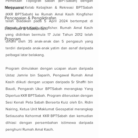
Pemetaan Topografi Sabah (BPTSabah) dengan 
Mesyuarat
Kerjasama Kelab Kebajikan & Rekreasi BPTSabah 
(KKR BPTSabah) ke Rumah Amal Kasih Kingfisher 
Pencapaian & Pengiktirafan
telah diadakan pada 5 April 2024 bertempat di 
Rumah Amal Kasih Kingfisher. Rumah Amal Kasih 
Informasi & Makluman
yang didirikan bermula 17 Julai Tahun 2012 telah 
Program
dihuni oleh 35 anak-anak dan 5 pengasuh yang 
terdiri daripada anak-anak yatim dan asnaf daripada 
pelbagai latar belakang.
Program dimulakan dengan ucapan aluan daripada 
Ustaz Jamrie bin Saparih, Pengawal Rumah Amal 
Kasih diikuti dengan ucapan daripada Sr Shaffri bin 
Baudi, Pengarah Ukur BPTSabah merangkap Yang 
Dipertua KKR BPTSabah. Program diteruskan dengan 
Sesi Kenali Peta Sabah Berserta Kuiz oleh En. Ridin 
Nairing, Ketua Unit Maklumat Geospatial merangkap 
Setiausaha Kehormat KKR BPTSabah dan kemudian 
dihiasi dengan persembahan istimewa daripada 
penghuni Rumah Amal Kasih.