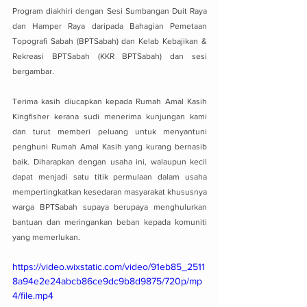
Program diakhiri dengan Sesi Sumbangan Duit Raya 
dan Hamper Raya daripada Bahagian Pemetaan 
Topografi Sabah (BPTSabah) dan Kelab Kebajikan & 
Rekreasi BPTSabah (KKR BPTSabah) dan sesi 
bergambar.
Terima kasih diucapkan kepada Rumah Amal Kasih 
Kingfisher kerana sudi menerima kunjungan kami 
dan turut memberi peluang untuk menyantuni 
penghuni Rumah Amal Kasih yang kurang bernasib 
baik. Diharapkan dengan usaha ini, walaupun kecil 
dapat menjadi satu titik permulaan dalam usaha 
mempertingkatkan kesedaran masyarakat khususnya 
warga BPTSabah supaya berupaya menghulurkan 
bantuan dan meringankan beban kepada komuniti 
yang memerlukan.
https://video.wixstatic.com/video/91eb85_2511
8a94e2e24abcb86ce9dc9b8d9875/720p/mp
4/file.mp4