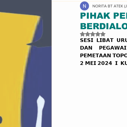
NORITA BT ATEK (
Pencapaian & Pengiktirafan
PIHAK P
BERDIALO
Dinilai NaN daripad
𝗦𝗘𝗦𝗜 𝗟𝗜𝗕𝗔𝗧 𝗨
𝗗𝗔𝗡 𝗣𝗘𝗚𝗔𝗪𝗔𝗜
𝗣𝗘𝗠𝗘𝗧𝗔𝗔𝗡 𝗧𝗢𝗣
𝟮 𝗠𝗘𝗜 𝟮𝟬𝟮𝟰  𝗜  