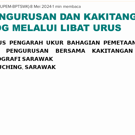
JUPEM-BPTSWK)
8 Mei 2024
1 min membaca
Informasi & Makluman
Program
ENGURUSAN DAN KAKITAN
G MELALUI LIBAT URUS
a 5 bintang.
𝗨𝗦 𝗣𝗘𝗡𝗚𝗔𝗥𝗔𝗛 𝗨𝗞𝗨𝗥 𝗕𝗔𝗛𝗔𝗚𝗜𝗔𝗡 𝗣𝗘𝗠𝗘𝗧𝗔𝗔
 𝗣𝗘𝗡𝗚𝗨𝗥𝗨𝗦𝗔𝗡 𝗕𝗘𝗥𝗦𝗔𝗠𝗔 𝗞𝗔𝗞𝗜𝗧𝗔𝗡𝗚𝗔𝗡 
𝗚𝗥𝗔𝗙𝗜 𝗦𝗔𝗥𝗔𝗪𝗔𝗞
𝗨𝗖𝗛𝗜𝗡𝗚, 𝗦𝗔𝗥𝗔𝗪𝗔𝗞