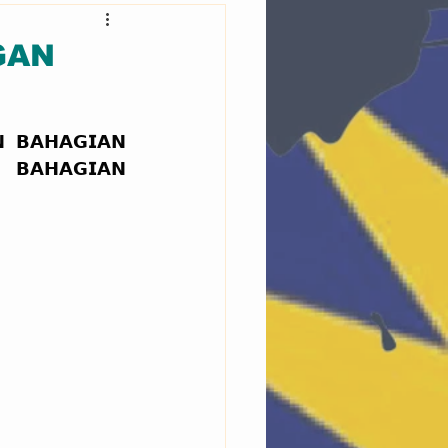
GAN
 𝗕𝗔𝗛𝗔𝗚𝗜𝗔𝗡 
𝗕𝗔𝗛𝗔𝗚𝗜𝗔𝗡 