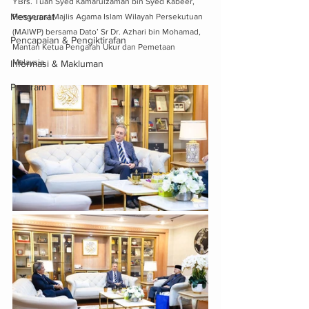
YBrs. Tuan Syed Kamarulzaman bin Syed Kabeer, 
Mesyuarat
Pengerusi Majlis Agama Islam Wilayah Persekutuan 
(MAIWP) bersama Dato’ Sr Dr. Azhari bin Mohamad, 
Pencapaian & Pengiktirafan
Mantan Ketua Pengarah Ukur dan Pemetaan 
Malaysia.
Informasi & Makluman
Program