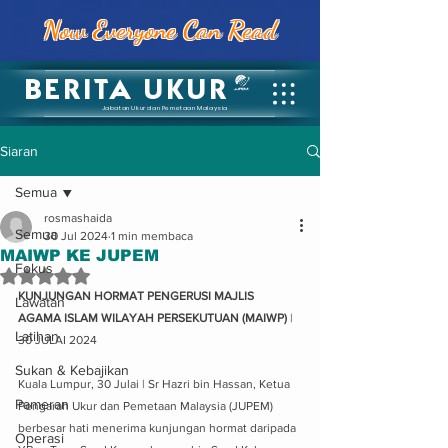
Now Everyone Can Read
BERITA UKUR
Jabatan Ukur dan Pemetaan Malaysia
Siaran
Semua
rosmashaida
Semua
30 Jul 2024
1 min membaca
MAIWP KE JUPEM
Fokus
Dinilai NaN daripada 5 bintang.
KUNJUNGAN HORMAT PENGERUSI MAJLIS 
Lawatan
AGAMA ISLAM WILAYAH PERSEKUTUAN (MAIWP) 
| 
Latihan
30 JULAI 2024
Sukan & Kebajikan
Kuala Lumpur, 30 Julai | Sr Hazri bin Hassan, Ketua 
Pameran
Pengarah Ukur dan Pemetaan Malaysia (JUPEM) 
berbesar hati menerima kunjungan hormat daripada 
Operasi