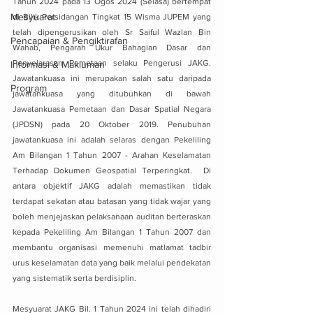
Tahun 2024 pada 13 Ogos 2024 (Selasa) bertempat 
Mesyuarat
di Bilik Persidangan Tingkat 15 Wisma JUPEM yang 
telah dipengerusikan oleh Sr Saiful Wazlan Bin 
Pencapaian & Pengiktirafan
Wahab, Pengarah Ukur Bahagian Dasar dan 
Penyelarasan Pemetaan selaku Pengerusi JAKG. 
Informasi & Makluman
Jawatankuasa ini merupakan salah satu daripada 
Program
jawatankuasa yang ditubuhkan di bawah 
Jawatankuasa Pemetaan dan Dasar Spatial Negara 
(JPDSN) pada 20 Oktober 2019. Penubuhan 
jawatankuasa ini adalah selaras dengan Pekeliling 
Am Bilangan 1 Tahun 2007 - Arahan Keselamatan 
Terhadap Dokumen Geospatial Terperingkat.  Di 
antara objektif JAKG adalah memastikan tidak 
terdapat sekatan atau batasan yang tidak wajar yang 
boleh menjejaskan pelaksanaan auditan berteraskan 
kepada Pekeliling Am Bilangan 1 Tahun 2007 dan 
membantu organisasi memenuhi matlamat tadbir 
urus keselamatan data yang baik melalui pendekatan 
yang sistematik serta berdisiplin.  
Mesyuarat JAKG Bil. 1 Tahun 2024 ini telah dihadiri 