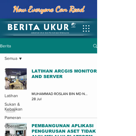
Now Everyone Can Read
BERITA UKUR
Jabatan Ukur dan Pemetaan Malaysia
Berita
Semua
Semua
LATIHAN ARCGIS MONITOR
AND SERVER
Fokus
Latihan
Lawatan
MUHAMMAD ROSLAN BIN MD NOR (JUPEM-BPDGN)
Latihan
28 Jul
Sukan &
Kebajikan
Pameran
PEMBANGUNAN APLIKASI
Operasi
PENGURUSAN ASET TIDAK
Mesyuarat