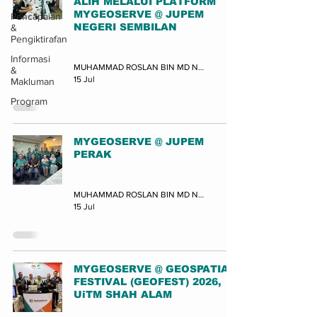
ALIH MELALUI PLATFORM
MYGEOSERVE @ JUPEM
Pencapaian
NEGERI SEMBILAN
&
Pengiktirafan
Latihan
Informasi
MUHAMMAD ROSLAN BIN MD NOR (JUPEM-BPDGN)
&
15 Jul
Makluman
Program
MYGEOSERVE @ JUPEM
PERAK
Program
MUHAMMAD ROSLAN BIN MD NOR (JUPEM-BPDGN)
15 Jul
MYGEOSERVE @ GEOSPATIAL
FESTIVAL (GEOFEST) 2026,
UiTM SHAH ALAM
Pameran