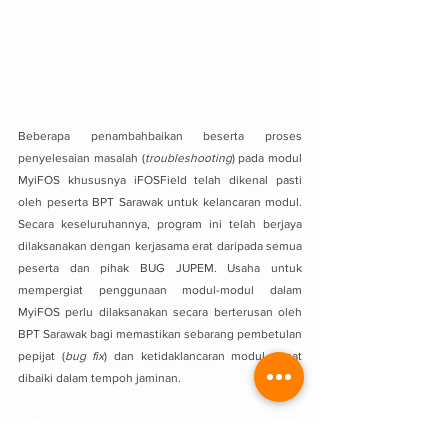
Beberapa penambahbaikan beserta proses 
penyelesaian masalah (
troubleshooting
) pada modul 
MyiFOS khususnya iFOSField telah dikenal pasti 
oleh peserta BPT Sarawak untuk kelancaran modul. 
Secara keseluruhannya, program ini telah berjaya 
dilaksanakan dengan kerjasama erat daripada semua 
peserta dan pihak BUG JUPEM. Usaha untuk 
mempergiat penggunaan modul-modul dalam 
MyiFOS perlu dilaksanakan secara berterusan oleh 
BPT Sarawak bagi memastikan sebarang pembetulan 
pepijat (
bug fix
) dan ketidaklancaran modul dapat 
dibaiki dalam tempoh jaminan.
Informasi : Malaysian Interactive Field-Office 
Management System for Geodetic Measurement 