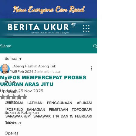
Now Everyone Can Read
BERITA UKUR
Jabatan Ukur dan Pemetaan Malaysia
Siaran
Semua
Abang Hashim Abang Tek
Semua
19 Feb 2024
2 min membaca
MyiFOS MEMPERCEPAT PROSES
Fokus
UKURAN ARAS JITU
Updated:
25 Nov 2025
Lawatan
Dinilai NaN daripada 5 bintang.
Latihan
PROGRAM LATIHAN PENGGUNAAN APLIKASI 
iFOSFIELD BAHAGIAN PEMETAAN TOPOGRAFI 
Sukan & Kebajikan
SARAWAK (BPT SARAWAK) | 14 DAN 15 FEBRUARI 
Pameran
2024
Operasi