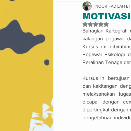
NOOR FADILAH BT 
Pencapaian & Pengiktirafan
MOTIVASI
Dinilai NaN daripad
Bahagian Kartografi
kalangan pegawai d
Kursus ini dibimbin
Pegawai Psikologi 
Peralihan Tenaga dan
Kursus ini bertujua
dan kakitangan deng
melaksanakan tugas
dicapai dengan cem
dipertingkat dengan
pengetahuan individu