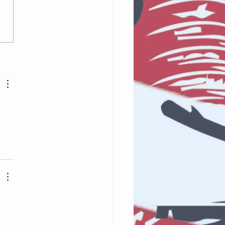
MBANGUNAN
IKASI
NGURUSAN ASET
AK ALIH MELALUI
ATFORM
EOSERVE @ JUPEM
ERI SEMBILAN