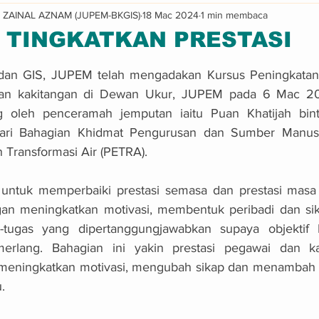
ZAINAL AZNAM (JUPEM-BKGIS)
18 Mac 2024
1 min membaca
Informasi & Makluman
Program
 TINGKATKAN PRESTASI
a 5 bintang.
 dan GIS, JUPEM telah mengadakan Kursus Peningkatan 
an kakitangan di Dewan Ukur, JUPEM pada 6 Mac 202
g oleh penceramah jemputan iaitu Puan Khatijah bint
dari Bahagian Khidmat Pengurusan dan Sumber Manusi
 Transformasi Air (PETRA).
n untuk memperbaiki prestasi semasa dan prestasi masa
an meningkatkan motivasi, membentuk peribadi dan sikap
-tugas yang dipertanggungjawabkan supaya objektif 
erlang. Bahagian ini yakin prestasi pegawai dan ka
 meningkatkan motivasi, mengubah sikap dan menambah k
. 