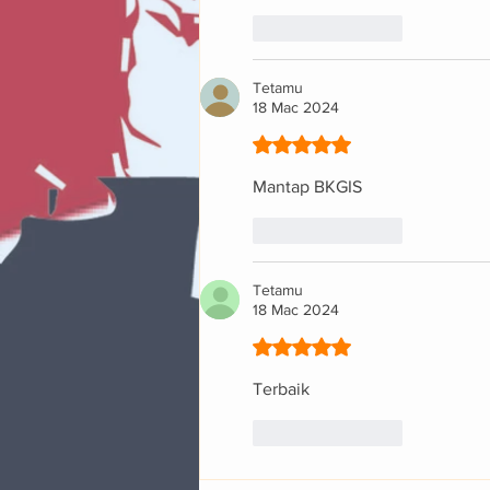
Suka
Balas
Tetamu
18 Mac 2024
Dinilai 5 daripada 5 bintang
Mantap BKGIS
Suka
Balas
Tetamu
18 Mac 2024
Dinilai 5 daripada 5 bintang
Terbaik
Suka
Balas