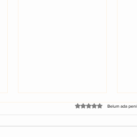
Dinilai 0 daripada 5 bintan
Belum ada peni