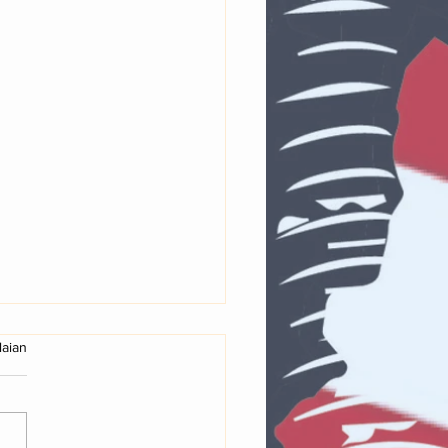
g.
laian