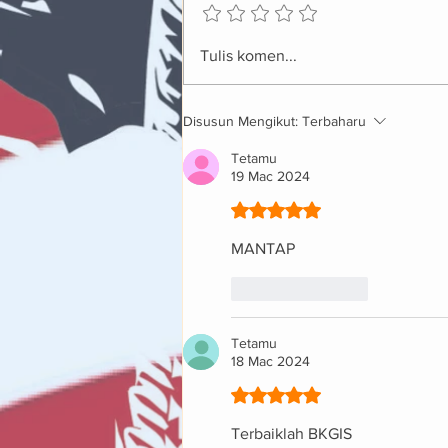
Bengkel Pengenalan
Tulis komen...
iDEAscape JUPEM 2026
Disusun Mengikut:
Terbaharu
Tetamu
19 Mac 2024
Dinilai 5 daripada 5 bintang
MANTAP
Suka
Balas
Tetamu
18 Mac 2024
Dinilai 5 daripada 5 bintang
Terbaiklah BKGIS