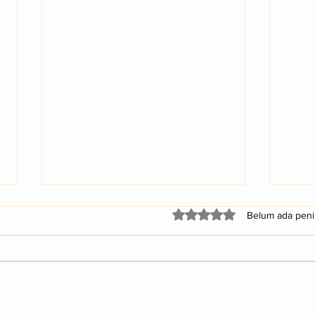
Dinilai 0 daripada 5 bintan
Belum ada peni