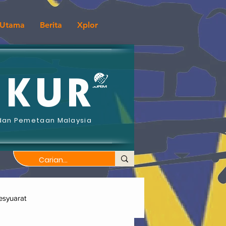
Utama
Berita
Xplor
UKUR
dan Pemetaan Malaysia
syuarat