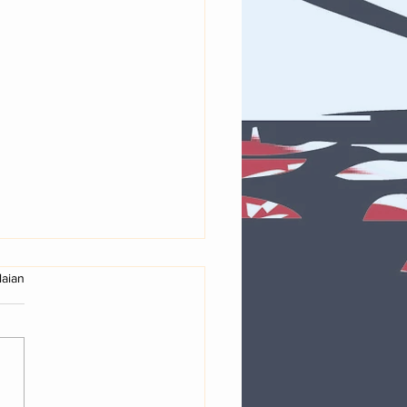
g.
laian