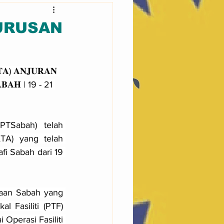
URUSAN
𝐀) 𝐀𝐍𝐉𝐔𝐑𝐀𝐍 
𝐀𝐁𝐀𝐇 | 19 - 21 
TSabah) telah 
A) yang telah 
i Sabah dari 19 
taan Sabah yang 
 Fasiliti (PTF) 
Operasi Fasiliti 