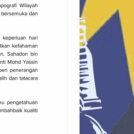
ografi Wilayah 
a bersemuka dan 
keperluan hari 
tkan kefahaman 
n. Sahadon bin 
nti Mohd Yassin 
eri penerangan 
ih dan tatacara 
mu pengetahuan 
bahbaik kualiti 