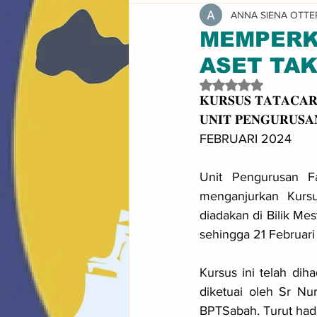
ANNA SIENA OTTE
Pencapaian & Pengiktirafan
MEMPERK
ASET TAK
Dinilai NaN daripad
𝐊𝐔𝐑𝐒𝐔𝐒 𝐓𝐀𝐓𝐀𝐂𝐀𝐑
𝐔𝐍𝐈𝐓 𝐏𝐄𝐍𝐆𝐔𝐑𝐔𝐒𝐀
FEBRUARI 2024
Unit Pengurusan Fa
menganjurkan Kursu
diadakan di Bilik Me
sehingga 21 Februari
Kursus ini telah dih
diketuai oleh Sr Nur
BPTSabah. Turut hadir