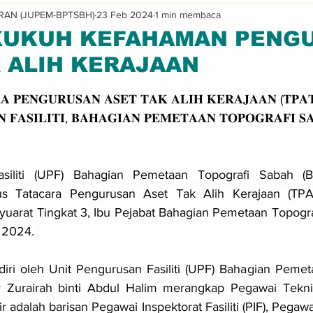
RAN (JUPEM-BPTSBH)
23 Feb 2024
1 min membaca
Informasi & Makluman
Program
UKUH KEFAHAMAN PENG
 ALIH KERAJAAN
a 5 bintang.
𝐀 𝐏𝐄𝐍𝐆𝐔𝐑𝐔𝐒𝐀𝐍 𝐀𝐒𝐄𝐓 𝐓𝐀𝐊 𝐀𝐋𝐈𝐇 𝐊𝐄𝐑𝐀𝐉𝐀𝐀𝐍 (𝐓𝐏𝐀
𝐍 𝐅𝐀𝐒𝐈𝐋𝐈𝐓𝐈, 𝐁𝐀𝐇𝐀𝐆𝐈𝐀𝐍 𝐏𝐄𝐌𝐄𝐓𝐀𝐀𝐍 𝐓𝐎𝐏𝐎𝐆𝐑𝐀𝐅𝐈 𝐒
siliti (UPF) Bahagian Pemetaan Topografi Sabah (BP
s Tatacara Pengurusan Aset Tak Alih Kerajaan (TPAT
syuarat Tingkat 3, Ibu Pejabat Bahagian Pemetaan Topograf
 2024.
adiri oleh Unit Pengurusan Fasiliti (UPF) Bahagian Peme
 Zurairah binti Abdul Halim merangkap Pegawai Teknikal
 adalah barisan Pegawai Inspektorat Fasiliti (PIF), Pegawai 