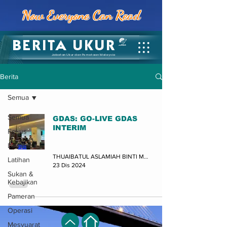
Now Everyone Can Read
BERITA UKUR
Jabatan Ukur dan Pemetaan Malaysia
Berita
Semua
Semua
GDAS: GO-LIVE GDAS
INTERIM
Fokus
Informasi & Makluman
Lawatan
THUAIBATUL ASLAMIAH BINTI MASTOR (JUPEM-BPTSM)
Latihan
23 Dis 2024
Sukan &
Kebajikan
Pameran
Operasi
Mesyuarat