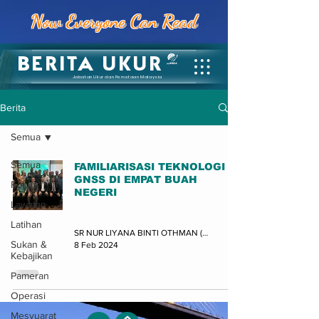
Now Everyone Can Read
BERITA UKUR
Jabatan Ukur dan Pemetaan Malaysia
Berita
Semua
Semua
FAMILIARISASI TEKNOLOGI
GNSS DI EMPAT BUAH
Fokus
NEGERI
Lawatan
Latihan
Latihan
SR NUR LIYANA BINTI OTHMAN (JUPEM-BK)
Sukan &
8 Feb 2024
Kebajikan
Pameran
Operasi
Mesyuarat